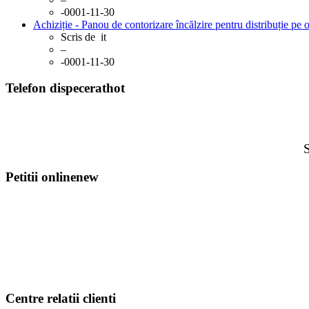
-0001-11-30
Achiziție - Panou de contorizare încălzire pentru distribuție pe 
Scris de
it
–
-0001-11-30
Telefon dispecerat
hot
S
Petitii online
new
Centre relatii clienti