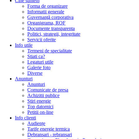
Cine suntem
Forma de organizare
Informatii generale
Guvernanţă corporativa
Organigrama, ROF
Documente transparenta
Politici, strategii, integritate
Servicii oferite
Info utile
Termeni de specialitate
Stiati ca?
Legaturi utile
Galerie foto
Diverse
Anunturi
Anunturi
Comunicate de presa
Achizitii publice
Stiri energie
Top datornici
Petitii on-line
Info clienti
Audiențe
Tarife energie termica
Debransari - rebransari