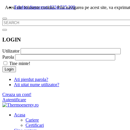
Telefon dispecerat: 0234.525.300
Acest site foloseste cookies. Prin navigarea pe acest site, va exprimat
LOGIN
Utilizator
Parola
Tine minte!
Login
Ati pierdut parola?
Ati uitat nume utilizator?
Creaza un cont!
Autentificare
Acasa
Cariere
Certificari