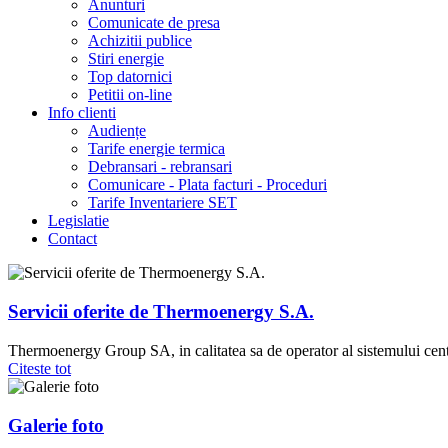
Anunturi
Comunicate de presa
Achizitii publice
Stiri energie
Top datornici
Petitii on-line
Info clienti
Audiențe
Tarife energie termica
Debransari - rebransari
Comunicare - Plata facturi - Proceduri
Tarife Inventariere SET
Legislatie
Contact
Servicii
oferite
de
Thermoenergy
S.A.
Thermoenergy Group SA, in calitatea sa de operator al sistemului cent
Citeste tot
Galerie
foto