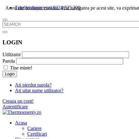
Telefon dispecerat: 0234.525.300
Acest site foloseste cookies. Prin navigarea pe acest site, va exprimat
LOGIN
Utilizator
Parola
Tine minte!
Login
Ati pierdut parola?
Ati uitat nume utilizator?
Creaza un cont!
Autentificare
Acasa
Cariere
Certificari