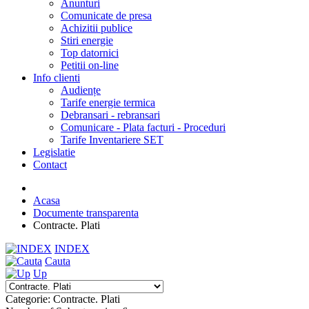
Anunturi
Comunicate de presa
Achizitii publice
Stiri energie
Top datornici
Petitii on-line
Info clienti
Audiențe
Tarife energie termica
Debransari - rebransari
Comunicare - Plata facturi - Proceduri
Tarife Inventariere SET
Legislatie
Contact
Acasa
Documente transparenta
Contracte. Plati
INDEX
Cauta
Up
Categorie: Contracte. Plati