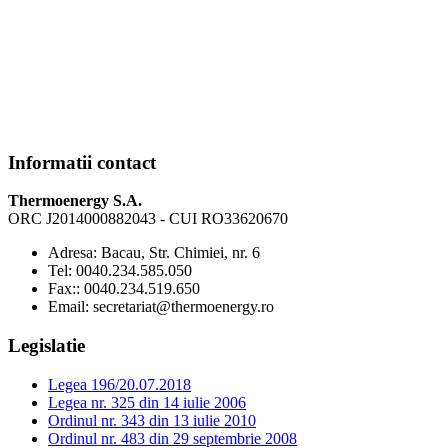
Informatii contact
Thermoenergy S.A.
ORC J2014000882043 - CUI RO33620670
Adresa:
Bacau, Str. Chimiei, nr. 6
Tel:
0040.234.585.050
Fax:
: 0040.234.519.650
Email:
secretariat@thermoenergy.ro
Legislatie
Legea 196/20.07.2018
Legea nr. 325 din 14 iulie 2006
Ordinul nr. 343 din 13 iulie 2010
Ordinul nr. 483 din 29 septembrie 2008