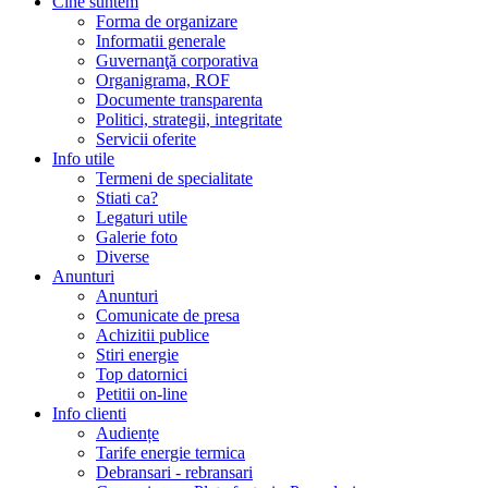
Cine suntem
Forma de organizare
Informatii generale
Guvernanţă corporativa
Organigrama, ROF
Documente transparenta
Politici, strategii, integritate
Servicii oferite
Info utile
Termeni de specialitate
Stiati ca?
Legaturi utile
Galerie foto
Diverse
Anunturi
Anunturi
Comunicate de presa
Achizitii publice
Stiri energie
Top datornici
Petitii on-line
Info clienti
Audiențe
Tarife energie termica
Debransari - rebransari