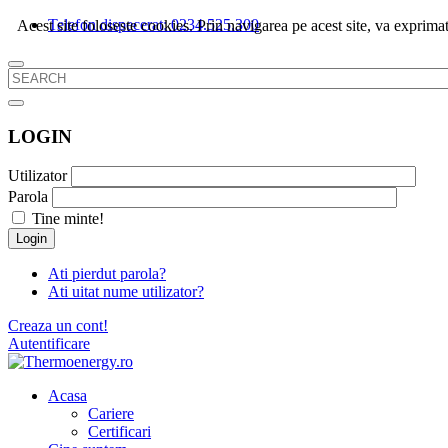
Telefon dispecerat: 0234.525.300
Acest site foloseste cookies. Prin navigarea pe acest site, va exprimat
LOGIN
Utilizator
Parola
Tine minte!
Login
Ati pierdut parola?
Ati uitat nume utilizator?
Creaza un cont!
Autentificare
Acasa
Cariere
Certificari