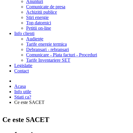
Anunturi
Comunicate de presa
Achizitii publice
Stiri energie
Top datornici
Petitii on-line
Info clienti
Audiențe
Tarife energie termica
Debransari - rebransari
Comunicare - Plata facturi - Proceduri
Tarife Inventariere SET
Legislatie
Contact
Acasa
Info utile
Stiati ca?
Ce este SACET
Ce este SACET