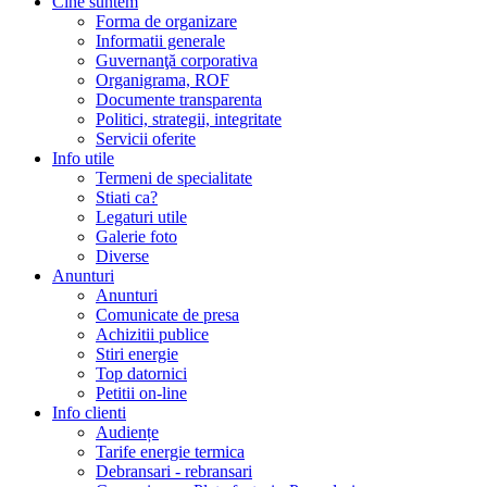
Cine suntem
Forma de organizare
Informatii generale
Guvernanţă corporativa
Organigrama, ROF
Documente transparenta
Politici, strategii, integritate
Servicii oferite
Info utile
Termeni de specialitate
Stiati ca?
Legaturi utile
Galerie foto
Diverse
Anunturi
Anunturi
Comunicate de presa
Achizitii publice
Stiri energie
Top datornici
Petitii on-line
Info clienti
Audiențe
Tarife energie termica
Debransari - rebransari