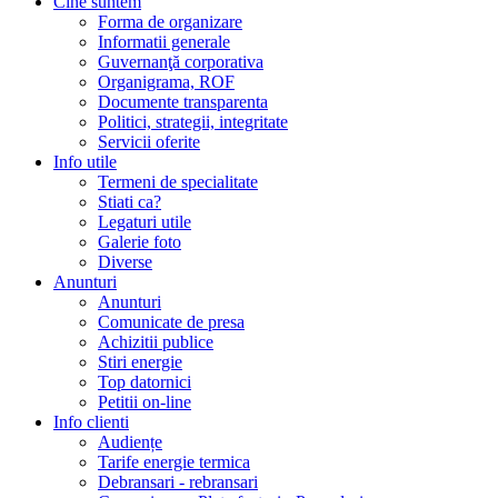
Cine suntem
Forma de organizare
Informatii generale
Guvernanţă corporativa
Organigrama, ROF
Documente transparenta
Politici, strategii, integritate
Servicii oferite
Info utile
Termeni de specialitate
Stiati ca?
Legaturi utile
Galerie foto
Diverse
Anunturi
Anunturi
Comunicate de presa
Achizitii publice
Stiri energie
Top datornici
Petitii on-line
Info clienti
Audiențe
Tarife energie termica
Debransari - rebransari