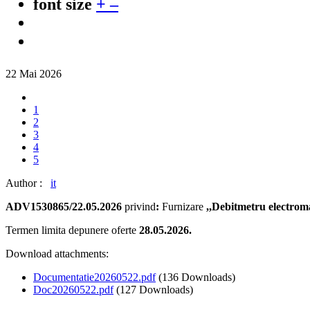
font size
+
–
22 Mai 2026
1
2
3
4
5
Author :
it
ADV1530865/22.05.2026
privind
:
Furnizare
,,Debitmetru electrom
Termen limita depunere oferte
28.05.2026.
Download attachments:
Documentatie20260522.pdf
(136 Downloads)
Doc20260522.pdf
(127 Downloads)