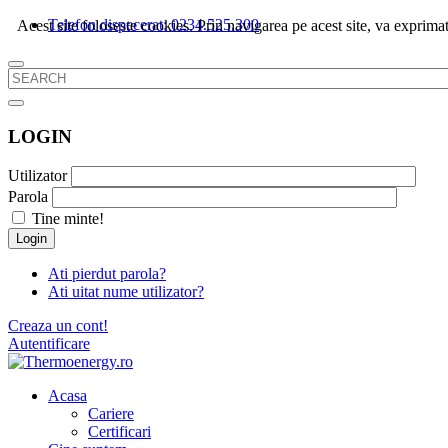
Telefon dispecerat: 0234.525.300
Acest site foloseste cookies. Prin navigarea pe acest site, va exprimat
LOGIN
Utilizator
Parola
Tine minte!
Login
Ati pierdut parola?
Ati uitat nume utilizator?
Creaza un cont!
Autentificare
Acasa
Cariere
Certificari