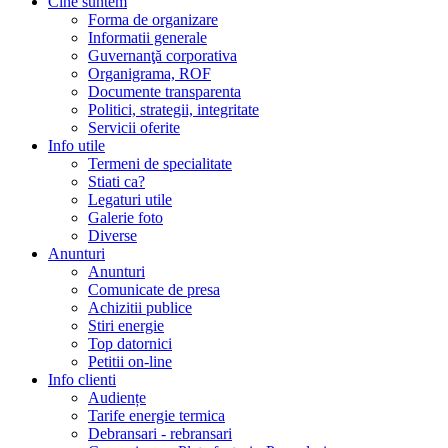
Cine suntem
Forma de organizare
Informatii generale
Guvernanţă corporativa
Organigrama, ROF
Documente transparenta
Politici, strategii, integritate
Servicii oferite
Info utile
Termeni de specialitate
Stiati ca?
Legaturi utile
Galerie foto
Diverse
Anunturi
Anunturi
Comunicate de presa
Achizitii publice
Stiri energie
Top datornici
Petitii on-line
Info clienti
Audiențe
Tarife energie termica
Debransari - rebransari