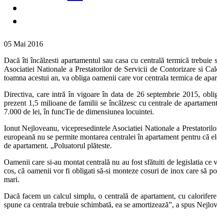
05 Mai 2016
Dacă îti încălzesti apartamentul sau casa cu centrală termică trebuie 
Asociatiei Nationale a Prestatorilor de Servicii de Contorizare si C
toamna acestui an, va obliga oamenii care vor centrala termica de apa
Directiva, care intră în vigoare în data de 26 septembrie 2015, obl
prezent 1,5 milioane de familii se încălzesc cu centrale de apartament
7.000 de lei, în funcTie de dimensiunea locuintei.
Ionut Nejloveanu, vicepresedintele Asociatiei Nationale a Prestatorilo
europeană nu se permite montarea centralei în apartament pentru că ele
de apartament. „Poluatorul plăteste.
Oamenii care si-au montat centrală nu au fost sfătuiti de legislatia ce
cos, că oamenii vor fi obligati să-si monteze cosuri de inox care să pol
mari.
Dacă facem un calcul simplu, o centrală de apartament, cu calorifere 
spune ca centrala trebuie schimbată, ea se amortizează”, a spus Nejlov