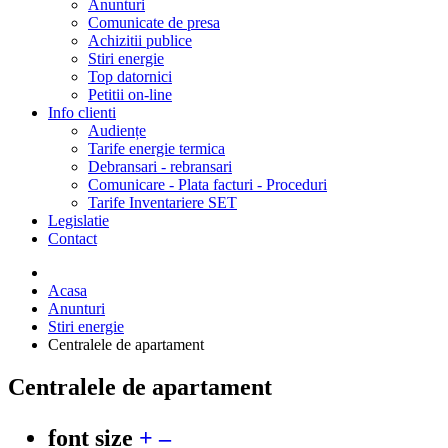
Anunturi
Comunicate de presa
Achizitii publice
Stiri energie
Top datornici
Petitii on-line
Info clienti
Audiențe
Tarife energie termica
Debransari - rebransari
Comunicare - Plata facturi - Proceduri
Tarife Inventariere SET
Legislatie
Contact
Acasa
Anunturi
Stiri energie
Centralele de apartament
Centralele de apartament
font size
+
–